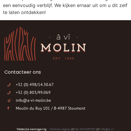
een eenvoudig verblijf. We kijken ernaar uit om u dit zelf
te laten ontdekken!
Contacteer ons
+32 (0) 498/14.30.67
+32 (0) 803/99.069
info@a-vi-molin.be
Moulin du Ruy 101 / B-4987 Stoumont
Wettelijke kennisgeving:
Mentions légales
///
Be-0476.899.807
///
info@a-vi-