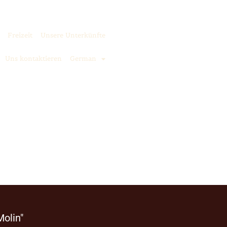
Freizeit
Unsere Unterkünfte
Uns kontaktieren
German
olin"